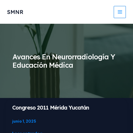
Ir
Main
al
SMNR
contenido
Men
Avances En Neurorradiología Y
Educación Médica
Congreso
Congreso 2011 Mérida Yucatán
2011
Mérida
junio 1, 2025
Yucatán