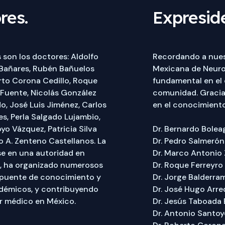
res.
Expresid
son los doctores: Aldolfo
Recordando a nuest
 Bañares, Rubén Bañuelos
Mexicana de Neuro
rto Corona Cedillo, Roque
fundamental en el 
a Fuente, Nicolás González
comunidad. Gracia
o, José Luis Jiménez, Carlos
en el conocimiento
es, Perla Salgado Lujambio,
o Vázquez, Patricia Silva
Dr. Bernardo Bolea
o A. Zenteno Castellanos. La
Dr. Pedro Salmeró
e en una autoridad en
Dr. Marco Antonio
os, ha organizado numerosos
Dr. Roque Ferreyro
 puente de conocimiento y
Dr. Jorge Balderra
adémicos, y contribuyendo
Dr. José Hugo Arr
or médico en México.
Dr. Jesús Taboada
Dr. Antonio Santo